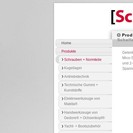
Prod
Schell
Home
Produkte
Gelenk
Mico-S
Schrauben + Normteile
und 2-
Kugellager
Spann
Antriebstechnik
Technische Gummi +
Kunststoffe
Elektrowerkzeuge von
Makita®
Handwerkzeuge von
Gedore® + Ochsenkopf®
Yacht- + Bootszubehör